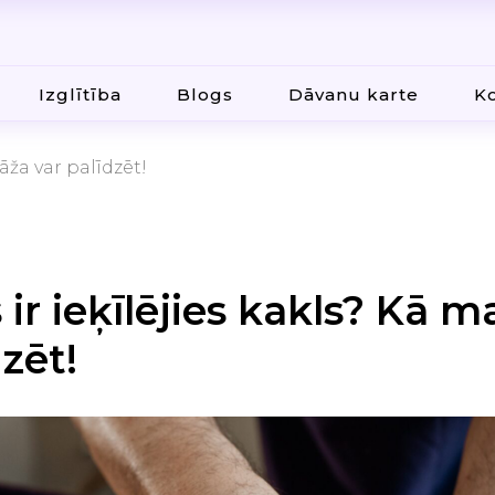
Izglītība
Blogs
Dāvanu karte
Ko
āža var palīdzēt!
 ir ieķīlējies kakls? Kā 
dzēt!