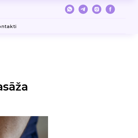
ntakti
masāža