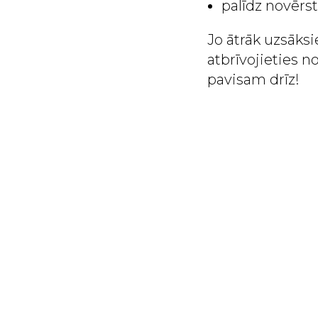
palīdz novērs
Jo ātrāk uzsāksi
atbrīvojieties n
pavisam drīz!