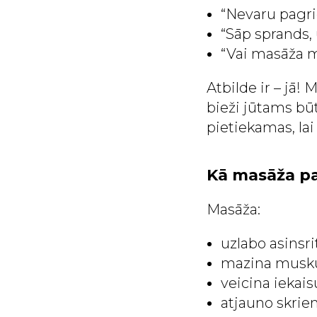
“Nevaru pagri
“Sāp sprands,
“Vai masāža m
Atbilde ir – jā!
bieži jūtams bū
pietiekamas, lai
Kā masāža pa
Masāža:
uzlabo asinsri
mazina musku
veicina iekai
atjauno skri