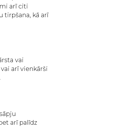
i arī citi
 tirpšana, kā arī
rsta vai
vai arī vienkārši
.
 sāpju
et arī palīdz