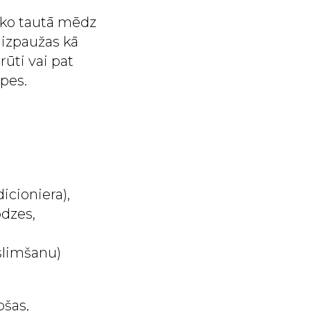
, ko tautā mēdz
 izpaužas kā
rūti vai pat
pes.
icioniera),
odzes,
slimšanu)
ošas,