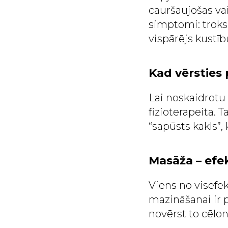
cauršaujošas vai
simptomi: troksn
vispārējs kustīb
Kad vērsties 
Lai noskaidrotu 
fizioterapeita. T
“sapūsts kakls”,
Masāža – efe
Viens no visefe
mazināšanai ir p
novērst to cēloni