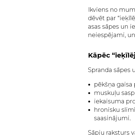
Ikviens no mums
dēvēt par “ieķīl
asas sāpes un ie
neiespējami, un
Kāpēc “ieķīlē
Spranda sāpes u
pēkšņa gaisa 
muskuļu saspr
iekaisuma pro
hronisku slim
saasinājumi.
Sāpju raksturs v