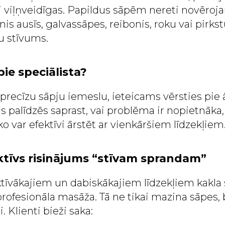
 viļņveidīgas. Papildus sāpēm nereti novērojam
is ausīs, galvassāpes, reibonis, roku vai pirkstu
u stīvums.
pie speciālista?
precīzu sāpju iemeslu, ieteicams vērsties pie ā
as palīdzēs saprast, vai problēma ir nopietnāka, 
 ko var efektīvi ārstēt ar vienkāršiem līdzekļiem
ktīvs risinājums “stīvam sprandam”
ktīvākajiem un dabiskākajiem līdzekļiem kakla
rofesionāla masāža. Tā ne tikai mazina sāpes, b
. Klienti bieži saka: