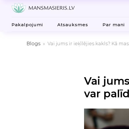
Pakalpojumi
Atsauksmes
Par mani
Blogs
Vai jums ir ieķīlējies kakls? Kā mas
Vai jums
var palī