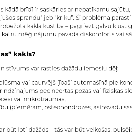
 kādā brīdī ir saskāries ar nepatīkamu sajūtu
ējušos sprandu” jeb “kriku”. Šī problēma parasti
robežota kakla kustība – pagriezt galvu kļūst g
 katru mēģinājumu pavada diskomforts vai sā
jas” kakls?
n stīvums var rasties dažādu iemeslu dēļ:
plūsma vai caurvējš (īpaši automašīnā pie kond
indzinājums pēc neērtas pozas vai fiziskas sl
cesi vai mikrotraumas,
ību (piemēram, osteohondrozes, asinsvadu sa
ar būt ļoti dažāds – tās var būt velkošas, pulsēj