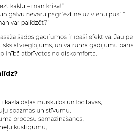
ezt kaklu – man krika!”
 un galvu nevaru pagriezt ne uz vienu pusi!”
an var palīdzēt?”
 Masāža šādos gadījumos ir īpaši efektīva. Jau 
tisks atvieglojums, un vairumā gadījumu pāris
 pilnībā atbrīvotos no diskomforta.
līdz?
ti kakla daļas muskuļos un locītavās,
ļu spazmas un stīvumu,
suma procesu samazināšanos,
emeļu kustīgumu,