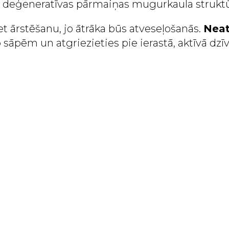
t deģeneratīvas pārmaiņas mugurkaula struktū
et ārstēšanu, jo ātrāka būs atveseļošanās.
Neatl
o sāpēm un atgriezieties pie ierastā, aktīvā dzī
© 2025 MANSMASIERIS.LV