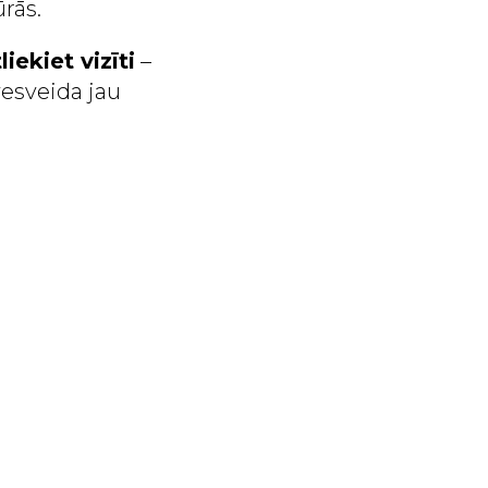
rās.
iekiet vizīti
–
vesveida jau