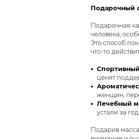
Подарочный с
Подарочная ка
человека, особ
Это способ пок
что-то действи
Спортивный
ценят поддер
Ароматичес
женщин, пер
Лечебный м
устали за го
Подарив массаж
внимание и ощу