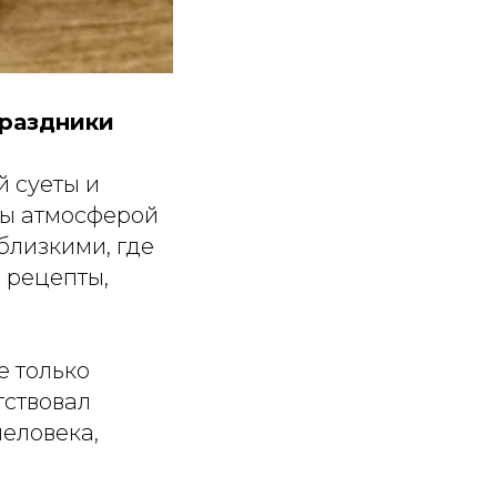
праздники
й суеты и
ны атмосферой
близкими, где
 рецепты,
е только
тствовал
еловека,