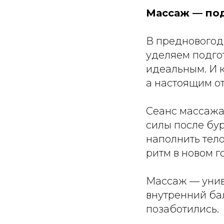
Массаж — под
В предновогод
уделяем подгот
идеальным. И к
а настоящим о
Сеанс массажа
силы после бу
наполнить тело
ритм в новом г
Массаж — унив
внутренний бал
позаботились.