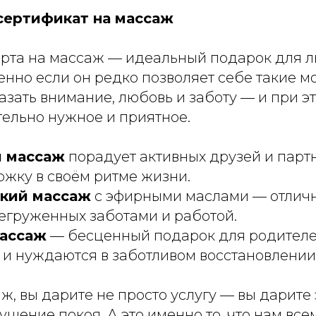
ертификат на массаж
рта на массаж — идеальный подарок для 
енно если он редко позволяет себе такие м
азать внимание, любовь и заботу — и при э
тельно нужное и приятное.
 массаж
порадует активных друзей и парт
жку в своём ритме жизни.
кий массаж
с эфирными маслами — отлич
егруженных заботами и работой.
ассаж
— бесценный подарок для родителе
д и нуждаются в заботливом восстановлении
, вы дарите не просто услугу — вы дарите
щение покоя. А это именно то, что нам все