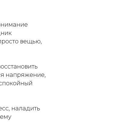
 внимание
дник
просто вещью,
восстановить
ся напряжение,
 спокойный
сс, наладить
щему