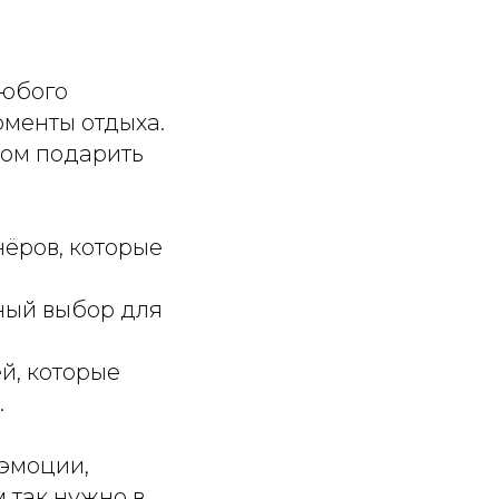
любого
оменты отдыха.
том подарить
нёров, которые
ный выбор для
й, которые
.
 эмоции,
м так нужно в