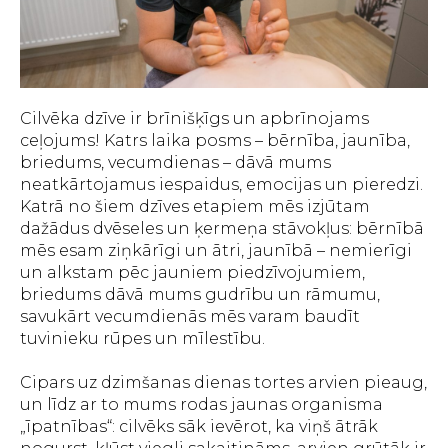
Cilvēka dzīve ir brīnišķīgs un apbrīnojams
ceļojums! Katrs laika posms – bērnība, jaunība,
briedums, vecumdienas – dāvā mums
neatkārtojamus iespaidus, emocijas un pieredzi.
Katrā no šiem dzīves etapiem mēs izjūtam
dažādus dvēseles un ķermeņa stāvokļus: bērnībā
mēs esam ziņkārīgi un ātri, jaunībā – nemierīgi
un alkstam pēc jauniem piedzīvojumiem,
briedums dāvā mums gudrību un rāmumu,
savukārt vecumdienās mēs varam baudīt
tuvinieku rūpes un mīlestību.
Cipars uz dzimšanas dienas tortes arvien pieaug,
un līdz ar to mums rodas jaunas organisma
„īpatnības“: cilvēks sāk ievērot, ka viņš ātrāk