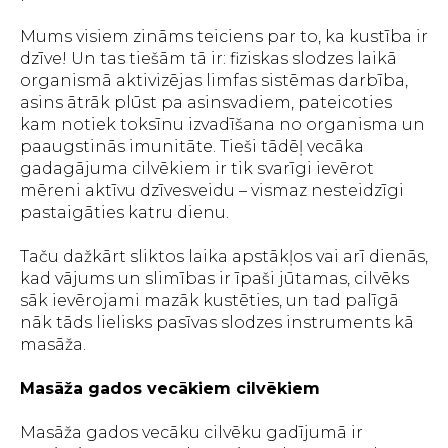
Mums visiem zināms teiciens par to, ka kustība ir
dzīve! Un tas tiešām tā ir: fiziskas slodzes laikā
organismā aktivizējas limfas sistēmas darbība,
asins ātrāk plūst pa asinsvadiem, pateicoties
kam notiek toksīnu izvadīšana no organisma un
paaugstinās imunitāte. Tieši tādēļ vecāka
gadagājuma cilvēkiem ir tik svarīgi ievērot
mēreni aktīvu dzīvesveidu – vismaz nesteidzīgi
pastaigāties katru dienu.
Taču dažkārt sliktos laika apstākļos vai arī dienās,
kad vājums un slimības ir īpaši jūtamas, cilvēks
sāk ievērojami mazāk kustēties, un tad palīgā
nāk tāds lielisks pasīvas slodzes instruments kā
masāža.
Masāža gados vecākiem cilvēkiem
Masāža gados vecāku cilvēku gadījumā ir