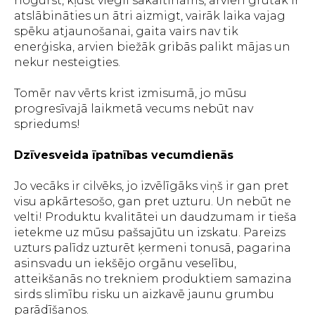
nogurst, kļūst viegli sakaitināms, arvien grūtāk ir
atslābināties un ātri aizmigt, vairāk laika vajag
spēku atjaunošanai, gaita vairs nav tik
enerģiska, arvien biežāk gribās palikt mājas un
nekur nesteigties.
Tomēr nav vērts krist izmisumā, jo mūsu
progresīvajā laikmetā vecums nebūt nav
spriedums!
Dzīvesveida īpatnības vecumdienās
Jo vecāks ir cilvēks, jo izvēlīgāks viņš ir gan pret
visu apkārtesošo, gan pret uzturu. Un nebūt ne
velti! Produktu kvalitātei un daudzumam ir tieša
ietekme uz mūsu pašsajūtu un izskatu. Pareizs
uzturs palīdz uzturēt ķermeni tonusā, pagarina
asinsvadu un iekšējo orgānu veselību,
atteikšanās no trekniem produktiem samazina
sirds slimību risku un aizkavē jaunu grumbu
parādīšanos.