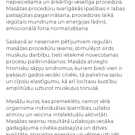
nepieciešama un ārkārtīgi veselīga procedūra.
Masāžas procedūru svarīgākās īpašības ir labas
pašsajūtas pagarināšana, procedūras laikā
iegūtais mundruma un enerģijas lādiņš,
emocionālā fona normalizēšana.
Saskaņā ar neseniem pētījumiem regulāri
masāžas procedūru seansi, stimulējot sirds
muskuļu darbību, tieši ietekmē novecošanas
procesu palēnināšanos. Masāža atvieglo
hronisku sāpju sindromus, kuriem bieži vien ir
pakļauti gados vecāki cilvēki, tā palielina saišu
un cīpslu elastīgumu, kā arī locītavu kustību
amplitūdu, uzturot muskuļus tonusā.
Masāžu kurss, kas piemeklēts, ņemot vērā
organisma individuālas īpatnības, uzlabo
atmiņu un veicina intelektuālu aktivitāti.
Masāžas seansu rezultātā uzlabojas vecāka
gadagājuma cilvēka pašsajūta un dzīves
kvalitāte, atgriežas enerģija un vēlme uzturēt