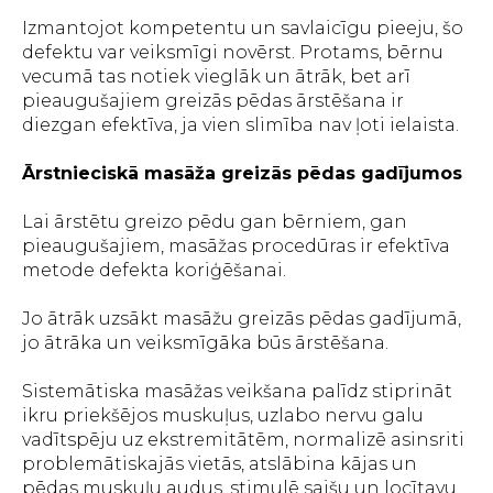
Izmantojot kompetentu un savlaicīgu pieeju, šo
defektu var veiksmīgi novērst. Protams, bērnu
vecumā tas notiek vieglāk un ātrāk, bet arī
pieaugušajiem greizās pēdas ārstēšana ir
diezgan efektīva, ja vien slimība nav ļoti ielaista.
Ārstnieciskā masāža greizās pēdas gadījumos
Lai ārstētu greizo pēdu gan bērniem, gan
pieaugušajiem, masāžas procedūras ir efektīva
metode defekta koriģēšanai.
Jo ātrāk uzsākt masāžu greizās pēdas gadījumā,
jo ​​ātrāka un veiksmīgāka būs ārstēšana.
Sistemātiska masāžas veikšana palīdz stiprināt
ikru priekšējos muskuļus, uzlabo nervu galu
vadītspēju uz ekstremitātēm, normalizē asinsriti
problemātiskajās vietās, atslābina kājas un
pēdas muskuļu audus, stimulē saišu un locītavu