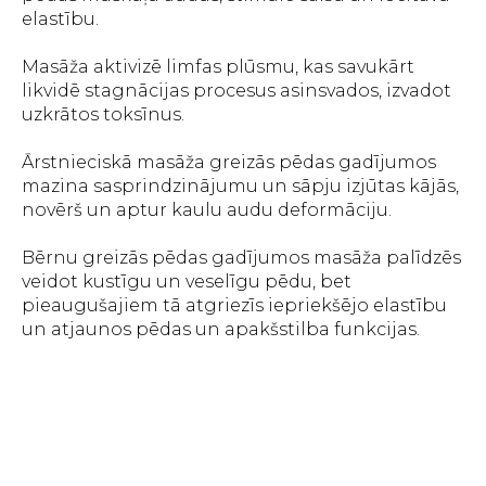
elastību.
Masāža aktivizē limfas plūsmu, kas savukārt
likvidē stagnācijas procesus asinsvados, izvadot
uzkrātos toksīnus.
Ārstnieciskā masāža greizās pēdas gadījumos
mazina sasprindzinājumu un sāpju izjūtas kājās,
novērš un aptur kaulu audu deformāciju.
Bērnu greizās pēdas gadījumos masāža palīdzēs
veidot kustīgu un veselīgu pēdu, bet
pieaugušajiem tā atgriezīs iepriekšējo elastību
un atjaunos pēdas un apakšstilba funkcijas.