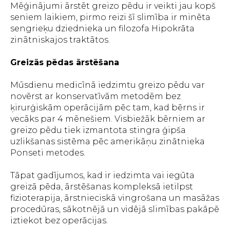
Mēģinājumi ārstēt greizo pēdu ir veikti jau kopš
seniem laikiem, pirmo reizi šī slimība ir minēta
sengrieķu dziednieka un filozofa Hipokrāta
zinātniskajos traktātos.
Greizās pēdas ārstēšana
Mūsdienu medicīnā iedzimtu greizo pēdu var
novērst ar konservatīvām metodēm bez
ķirurģiskām operācijām pēc tam, kad bērns ir
vecāks par 4 mēnešiem. Visbiežāk bērniem ar
greizo pēdu tiek izmantota stingra ģipša
uzlikšanas sistēma pēc amerikāņu zinātnieka
Ponseti metodes.
Tāpat gadījumos, kad ir iedzimta vai iegūta
greizā pēda, ārstēšanas kompleksā ietilpst
fizioterapija, ārstnieciskā vingrošana un masāžas
procedūras, sākotnējā un vidējā slimības pakāpē
iztiekot bez operācijas.