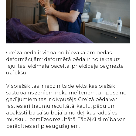
Greizā pēda ir viena no biežākajām pēdas
deformācijām: deformētā pēda ir noliekta uz
leju, tās iekšmala pacelta, priekšdaļa pagriezta
uz iekšu.
Visbiežāk tas ir iedzimts defekts, kas biežāk
sastopams zēniem nekā meitenēm, un pusē no
gadījumiem tas ir divpusējs. Greizā pēda var
rasties arī traumu rezultātā, kaulu, pēdu un
apakšstilba saišu bojājumu dēļ, kas radušies
muskuļu paralīzes rezultātā. Tādēļ šī slimība var
parādīties arī pieaugušajiem.