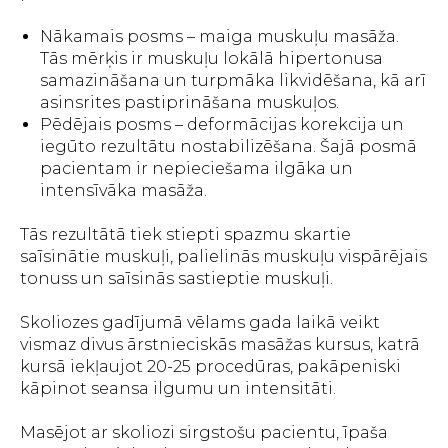
Nākamais posms – maiga muskuļu masāža.
Tās mērķis ir muskuļu lokālā hipertonusa
samazināšana un turpmāka likvidēšana, kā arī
asinsrites pastiprināšana muskuļos.
Pēdējais posms – deformācijas korekcija un
iegūto rezultātu nostabilizēšana. Šajā posmā
pacientam ir nepieciešama ilgāka un
intensīvāka masāža.
Tās rezultātā tiek stiepti spazmu skartie
saīsinātie muskuļi, palielinās muskuļu vispārējais
tonuss un saīsinās sastieptie muskuļi.
Skoliozes gadījumā vēlams gada laikā veikt
vismaz divus ārstnieciskās masāžas kursus, katrā
kursā iekļaujot 20-25 procedūras, pakāpeniski
kāpinot seansa ilgumu un intensitāti.
Masējot ar skoliozi sirgstošu pacientu, īpaša