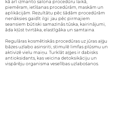
kā arī izmanto salona procedūru laikā,
piemēram, ietīšanas procedūrām, maskām un
aplikācijām. Rezultātu pēc šādām procedūrām
nenāksies gaidīt ilgi: jau pēc pirmajiem
seansiem būtiski samazinās tūska, kairinājumi,
āda kļūst tvirtāka, elastīgāka un samtaina.
Regulāras kosmētiskās procedūras uz jūras aļģu
bāzes uzlabo asinsriti, stimulē limfas plūsmu un
aktivizē vielu maiņu. Turklāt aļģes ir dabisks
antioksidants, kas veicina detoksikāciju un
vispārēju organisma veselības uzlabošanos.