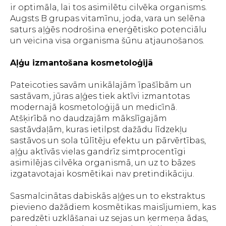
ir optimāla, lai tos asimilētu cilvēka organisms.
Augsts B grupas vitamīnu, joda, vara un selēna
saturs aļģēs nodrošina enerģētisko potenciālu
un veicina visa organisma šūnu atjaunošanos.
Aļģu izmantošana kosmetoloģijā
Pateicoties savām unikālajām īpašībām un
sastāvam, jūras aļģes tiek aktīvi izmantotas
modernajā kosmetoloģijā un medicīnā.
Atšķirībā no daudzajām mākslīgajām
sastāvdaļām, kuras ietilpst dažādu līdzekļu
sastāvos un sola tūlītēju efektu un pārvērtības,
aļģu aktīvās vielas gandrīz simtprocentīgi
asimilējas cilvēka organismā, un uz to bāzes
izgatavotajai kosmētikai nav pretindikāciju.
Sasmalcinātas dabiskās aļģes un to ekstraktus
pievieno dažādiem kosmētikas maisījumiem, kas
paredzēti uzklāšanai uz sejas un ķermeņa ādas,