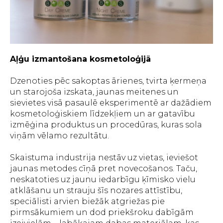
Aļģu izmantošana kosmetoloģijā
Dzenoties pēc sakoptas ārienes, tvirta ķermeņa
un starojoša izskata, jaunas meitenes un
sievietes visā pasaulē eksperimentē ar dažādiem
kosmetoloģiskiem līdzekļiem un ar gatavību
izmēģina produktus un procedūras, kuras sola
viņām vēlamo rezultātu.
Skaistuma industrija nestāv uz vietas, ieviešot
jaunas metodes cīņā pret novecošanos. Taču,
neskatoties uz jaunu iedarbīgu ķīmisko vielu
atklāšanu un strauju šīs nozares attīstību,
speciālisti arvien biežāk atgriežas pie
pirmsākumiem un dod priekšroku dabīgām