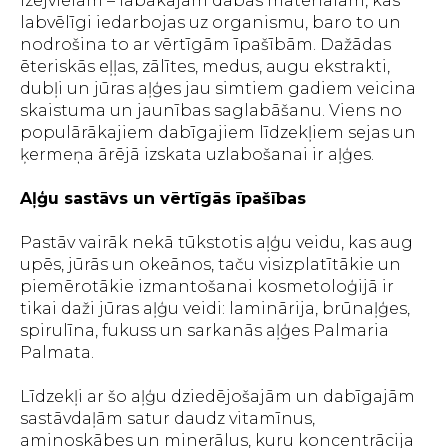
izejvielām – labākajam dabas materiālam, kas
labvēlīgi iedarbojas uz organismu, baro to un
nodrošina to ar vērtīgām īpašībām. Dažādas
ēteriskās eļļas, zālītes, medus, augu ekstrakti,
dubļi un jūras aļģes jau simtiem gadiem veicina
skaistuma un jaunības saglabāšanu. Viens no
populārākajiem dabīgajiem līdzekļiem sejas un
ķermeņa ārējā izskata uzlabošanai ir aļģes.
Aļģu sastāvs un vērtīgās īpašības
Pastāv vairāk nekā tūkstotis aļģu veidu, kas aug
upēs, jūrās un okeānos, taču visizplatītākie un
piemērotākie izmantošanai kosmetoloģijā ir
tikai daži jūras aļģu veidi: laminārija, brūnaļģes,
spirulīna, fukuss un sarkanās aļģes Palmaria
Palmata.
Līdzekļi ar šo aļģu dziedējošajām un dabīgajām
sastāvdaļām satur daudz vitamīnus,
aminoskābes un minerālus, kuru koncentrācija