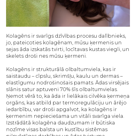
Kolagēns ir svarīgs dzīvības procesu dalībnieks,
jo, pateicoties kolagēnam, mūsu ķermenis un
sejas āda izskatās tvirti, locītavas kustas viegli, un
skelets droši nes mūsu ķermeni.
Kolagēns ir strukturālā olbaltumviela, kas ir
saistaudu – cīpslu, skrimšļu, kaulu un dermas –
elastīgumu nodrošinošais pamats. Ādas virsējais
slānis satur aptuveni 70% šīs olbaltumvielas.
Ņemot vērā to, ka āda ir lielākais cilvēka ķermeņa
orgāns, kas atbild par termoregulāciju un ārējo
iedarbību, var droši apgalvot, ka kolagēns ir
ķermenim nepieciešama un vitāli svarīga viela.
Izstrādātā kolagēna daudzumam ir būtiska
nozīme visas balsta un kustību sistēmas