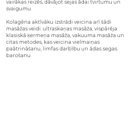
vairākas reizēs, dāvājot sejas ādai tvirtumu un
svaigumu.
Kolagēna aktīvāku izstrādi veicina arī šādi
masāžas veidi: ultraskaņas masāža, vispārēja
klasiskā ķermeņa masāža, vakuuma masāža un
citas metodes, kas veicina vielmaiņas
paātrināšanu, limfas darbību un ādas segas
barošanu.