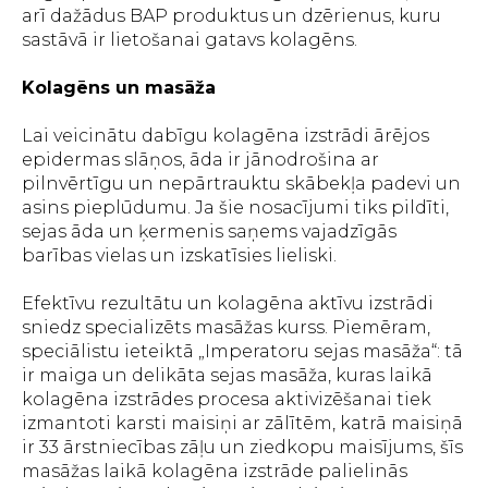
arī dažādus BAP produktus un dzērienus, kuru
sastāvā ir lietošanai gatavs kolagēns.
Kolagēns un masāža
Lai veicinātu dabīgu kolagēna izstrādi ārējos
epidermas slāņos, āda ir jānodrošina ar
pilnvērtīgu un nepārtrauktu skābekļa padevi un
asins pieplūdumu. Ja šie nosacījumi tiks pildīti,
sejas āda un ķermenis saņems vajadzīgās
barības vielas un izskatīsies lieliski.
Efektīvu rezultātu un kolagēna aktīvu izstrādi
sniedz specializēts masāžas kurss. Piemēram,
speciālistu ieteiktā „Imperatoru sejas masāža“: tā
ir maiga un delikāta sejas masāža, kuras laikā
kolagēna izstrādes procesa aktivizēšanai tiek
izmantoti karsti maisiņi ar zālītēm, katrā maisiņā
ir 33 ārstniecības zāļu un ziedkopu maisījums, šīs
masāžas laikā kolagēna izstrāde palielinās