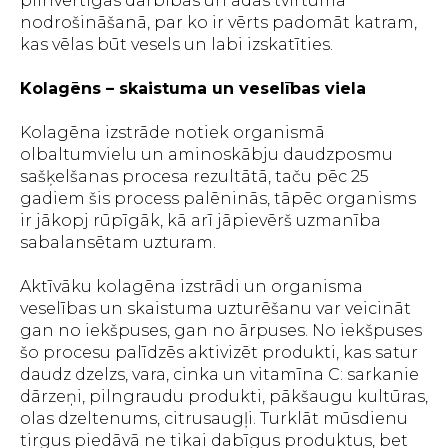
pilnvērtīgas darbības un ādas tvirtuma
nodrošināšanā, par ko ir vērts padomāt katram,
kas vēlas būt vesels un labi izskatīties.
Kolagēns – skaistuma un veselības viela
Kolagēna izstrāde notiek organismā
olbaltumvielu un aminoskābju daudzposmu
sašķelšanas procesa rezultātā, taču pēc 25
gadiem šis process palēninās, tāpēc organisms
ir jākopj rūpīgāk, kā arī jāpievērš uzmanība
sabalansētam uzturam.
Aktīvāku kolagēna izstrādi un organisma
veselības un skaistuma uzturēšanu var veicināt
gan no iekšpuses, gan no ārpuses. No iekšpuses
šo procesu palīdzēs aktivizēt produkti, kas satur
daudz dzelzs, vara, cinka un vitamīna C: sarkanie
dārzeņi, pilngraudu produkti, pākšaugu kultūras,
olas dzeltenums, citrusaugļi. Turklāt mūsdienu
tirgus piedāvā ne tikai dabīgus produktus, bet