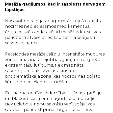
Masāža gadījumos, kad ir saspiests nervs zem
lāpstiņas
Nosakot neiralģijas diagnozi, ārstējošais ārsts
nozīmēs nepieciešamos medikamentus,
ārstnieciskās ziedes, kā arī masāžas kursu, kas
palīdz ātri atveseļoties, kad zem lāpstiņas ir
saspiests nervs.
Pateicoties masāžai, sāpju intensitāte muguras
zonā samazinās, nejutības gadījumā atgriežas
ekstremitāšu jutīgums, tiek mazināts
saspringums, aktivizējas asinsrite
problemātiskajā zonā, kas nodrošinās bojāto
šūnu nepieciešamo uzturēšanu.
Pateicoties aktīvai iedarbībai uz ādas epitēliju
un blakus esošajiem mugurkaula muskuļiem,
tiek uzlabota nervu saknīšu vadītspēja, kas
savukārt palīdz stiprināt organisma nervu