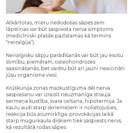
Atkārtotas, mieru nedodošas sāpes zem
lāpstiņas var būt saspiesta nerva simptoms
(medicīniski plašāk pazīstamas kā termins
“neiralģija”).
Neiralģisku sāpju parādīšanās var būt jau esošu
slimību, piemēram, osteohondrozes
saasināšanās, bet varētu būt arī jauni neaicināti
jūsu organisma viesi.
Krūškurvja zonas mazkustīguma dēļ nerva
saspiešanu var izraisīt neuzmanīga strauja
ķermeņa kustība, svara celšana, hipotermija. Ja
kaulu audi starp skriemeļiem ir nolietojušies,
reakcija būs acumirklīga; provokācijas laikā
starp mugurkaula diskiem tiek saspiests nervs,
kā rezultātā rodas sāpes.