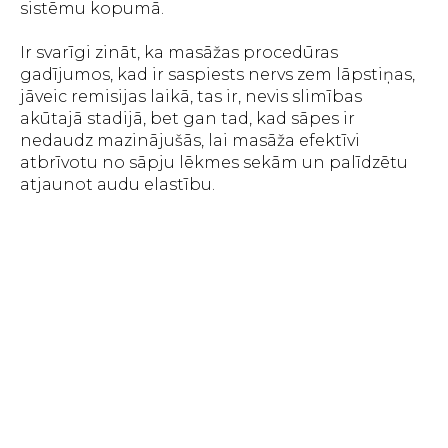
sistēmu kopumā.
Ir svarīgi zināt, ka masāžas procedūras
gadījumos, kad ir saspiests nervs zem lāpstiņas,
jāveic remisijas laikā, tas ir, nevis slimības
akūtajā stadijā, bet gan tad, kad sāpes ir
nedaudz mazinājušās, lai masāža efektīvi
atbrīvotu no sāpju lēkmes sekām un palīdzētu
atjaunot audu elastību.