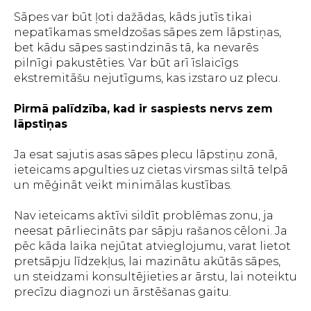
Sāpes var būt ļoti dažādas, kāds jutīs tikai
nepatīkamas smeldzošas sāpes zem lāpstiņas,
bet kādu sāpes sastindzinās tā, ka nevarēs
pilnīgi pakustēties. Var būt arī īslaicīgs
ekstremitāšu nejutīgums, kas izstaro uz plecu.
Pirmā palīdzība, kad ir saspiests nervs zem
lāpstiņas
Ja esat sajutis asas sāpes plecu lāpstiņu zonā,
ieteicams apgulties uz cietas virsmas siltā telpā
un mēģināt veikt minimālas kustības.
Nav ieteicams aktīvi sildīt problēmas zonu, ja
neesat pārliecināts par sāpju rašanos cēloni. Ja
pēc kāda laika nejūtat atvieglojumu, varat lietot
pretsāpju līdzekļus, lai mazinātu akūtās sāpes,
un steidzami konsultējieties ar ārstu, lai noteiktu
precīzu diagnozi un ārstēšanas gaitu.