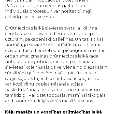
nenozīmīgām līdz daudz nopietnākām.
Pašsajūta un grūtniecības gaita ir ļoti
individuāls process un var noritēt pilnīgi
atšķirīgi katrai sievietei.
Grūtniecības laikā sievietes svars, lai kā viņa
censtos sekot savām ēdienreizēm un vispār
uzturam, pakāpeniski palielinās. Un tas ir tikai
normāli, jo sievietē taču attīstās un aug jauna
dzīvība! Taču diemžēl svara pieaugums un citas
organisma izmaiņas grūtniecības laikā rada
noteiktus apgrūtinājumus un pārmaiņas
sievietes ikdienišķajā dzīvē. Viena no biežākajām
sūdzībām grūtniecēm ir kāju pietūkums un
sāpju sajūtas tajās. Līdz ar tūsku iespējama arī
varikozā vēnu paplašināšanās, stājas
pasliktināšanās, iekaisuma procesi pēdās un
tamlīdzīgi. Palīdzēt topošajai māmiņai tikt galā
ar diskomfortu kājās varēs masāžas seansi.
Kāju masāža un veselības grūtniecības laikā