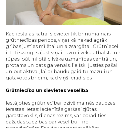
Kad iestājas katrai sievietei tik brīnumainais
grūtniecības periods, viņai kā nekad agrāk
gribas justies mīlētai un aizsargātai. Grūtniecei
ir ļoti svarīgi sajust viņai tuvo cilvēku atbalstu un
rūpes, būt mīļotā cilvēka uzmanības centrā un,
protams un pats galvenais, lieliski justies pašai
un būt aktīvai, lai ar baudu gaidītu mazuli un
gatavotos brīdim, kad viņš ieradīsies.
Grūtniecība un sievietes veselība
Iestājoties grūtniecībai, dzīvē mainās daudzas
ierastas lietas: iecienītās garšas izjūtas,
garastāvoklis, dienas režīms, var parādīties
dažādas sūdzības par veselību – no