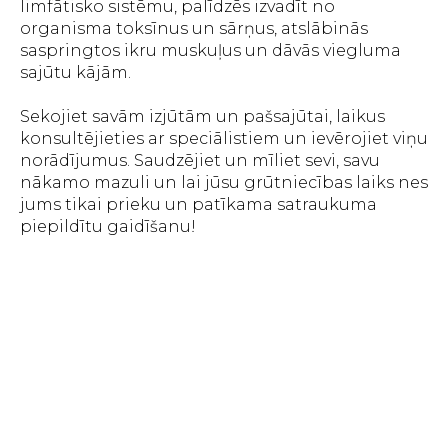
limfātisko sistēmu, palīdzēs izvadīt no
organisma toksīnus un sārņus, atslābinās
saspringtos ikru muskuļus un dāvās viegluma
sajūtu kājām.
Sekojiet savām izjūtām un pašsajūtai, laikus
konsultējieties ar speciālistiem un ievērojiet viņu
norādījumus. Saudzējiet un mīliet sevi, savu
nākamo mazuli un lai jūsu grūtniecības laiks nes
jums tikai prieku un patīkama satraukuma
piepildītu gaidīšanu!