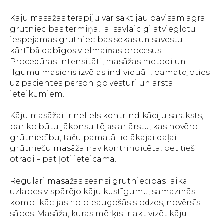
Kāju masāžas terapiju var sākt jau pavisam agrā
grūtniecības termiņā, lai savlaicīgi atvieglotu
iespējamās grūtniecības sekas un savestu
kārtībā dabīgos vielmaiņas procesus.
Procedūras intensitāti, masāžas metodi un
ilgumu masieris izvēlas individuāli, pamatojoties
uz pacientes personīgo vēsturi un ārsta
ieteikumiem.
Kāju masāžai ir neliels kontrindikāciju saraksts,
par ko būtu jākonsultējas ar ārstu, kas novēro
grūtniecību, taču pamatā lielākajai daļai
grūtnieču masāža nav kontrindicēta, bet tieši
otrādi – pat ļoti ieteicama.
Regulāri masāžas seansi grūtniecības laikā
uzlabos vispārējo kāju kustīgumu, samazinās
komplikācijas no pieaugošās slodzes, novērsīs
sāpes. Masāža, kuras mērķis ir aktivizēt kāju