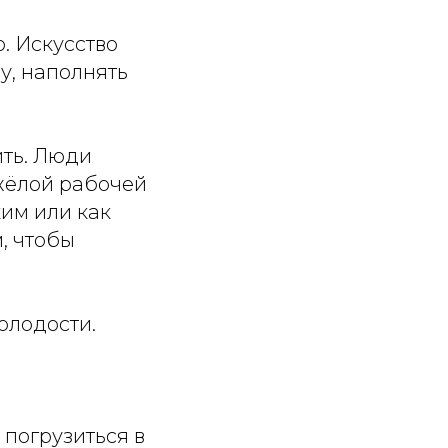
. Искусство
у, наполнять
ть. Люди
жёлой рабочей
ким или как
, чтобы
олодости.
 погрузиться в