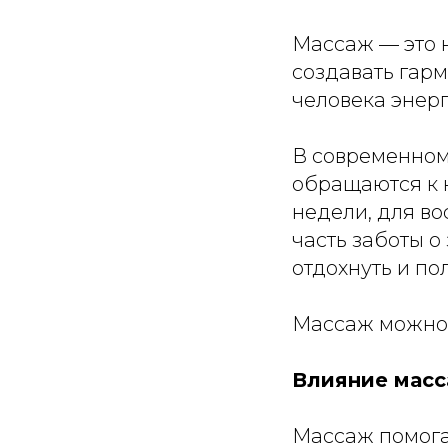
Массаж — это н
создавать гарм
человека энерг
В современном
обращаются к 
недели, для во
часть заботы о
отдохнуть и по
Массаж можно 
Влияние масс
Массаж помогае