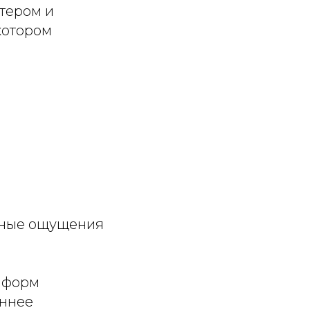
тером и
котором
ьные ощущения
з форм
еннее