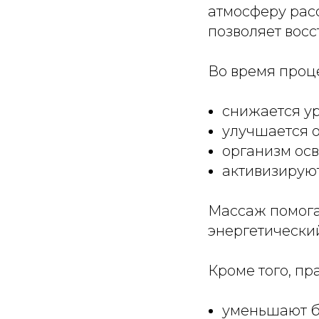
атмосферу расс
позволяет восс
Во время проц
снижается ур
улучшается 
организм ос
активизирую
Массаж помогае
энергетически
Кроме того, п
уменьшают 