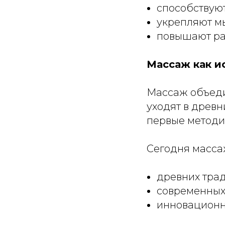
способствую
укрепляют м
повышают ра
Массаж как ис
Массаж объедин
уходят в древ
первые методи
Сегодня масса
древних тра
современных
инновационн