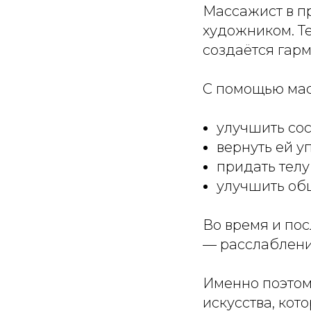
Массажист в п
художником. Те
создаётся гарм
С помощью ма
улучшить со
вернуть ей у
придать телу
улучшить об
Во время и по
— расслабление
Именно поэтом
искусства, кото