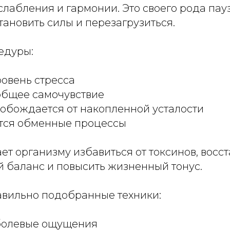
лабления и гармонии. Это своего рода пауз
тановить силы и перезагрузиться.
едуры:
овень стресса
общее самочувствие
вобождается от накопленной усталости
тся обменные процессы
т организму избавиться от токсинов, восс
й баланс и повысить жизненный тонус.
равильно подобранные техники:
болевые ощущения