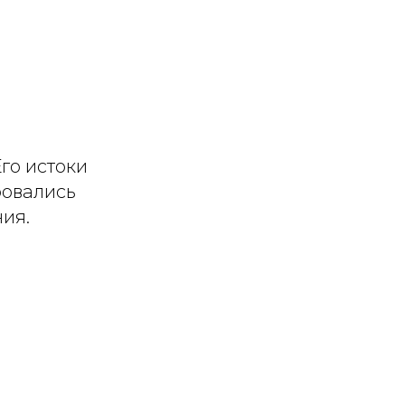
го истоки
ровались
ия.