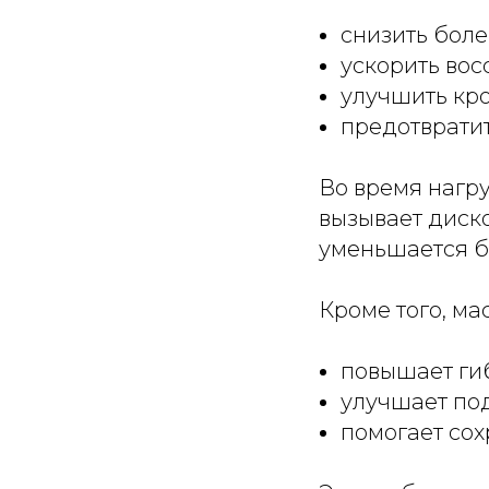
снизить бол
ускорить во
улучшить кр
предотврати
Во время нагру
вызывает диско
уменьшается б
Кроме того, ма
повышает ги
улучшает по
помогает со