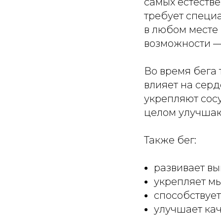
самых естестве
требует специ
в любом месте 
возможности — 
Во время бега
влияет на сер
укрепляют сос
целом улучшаю
Также бег:
развивает вы
укрепляет мы
способствуе
улучшает кач