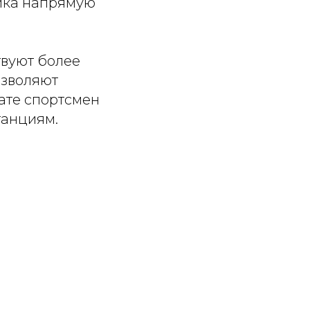
ника напрямую
твуют более
озволяют
тате спортсмен
танциям.