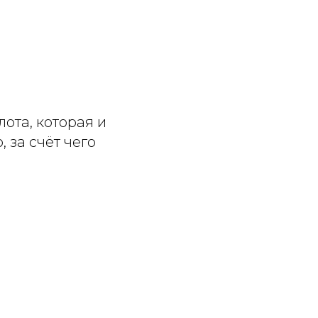
ота, которая и
 за счёт чего
й