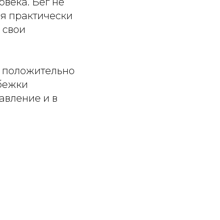
века. Бег не
я практически
 свои
о положительно
обежки
авление и в