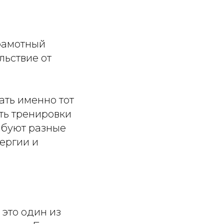
грамотный
льствие от
ать именно тот
ыть тренировки
робуют разные
нергии и
 это один из