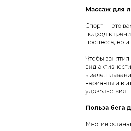
Массаж для л
Спорт — это ва
подход к трени
процесса, но и
Чтобы занятия
вид активности
в зале, плаван
варианты и в и
удовольствия.
Польза бега 
Многие останав