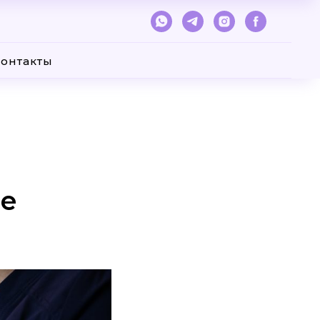
онтакты
ле