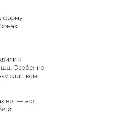
 форму,
фонах.
одили к
ышц. Особенно
узку слишком
х ног — это
ега.