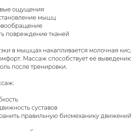
евые ощущения
сстановление мышц
овообращение
ть повреждение тканей
зки в мышцах накапливается молочная кисл
мфорт. Массаж способствует её выведению,
оль после тренировки.
ссаж:
бкость
движность суставов
хранить правильную биомеханику движени