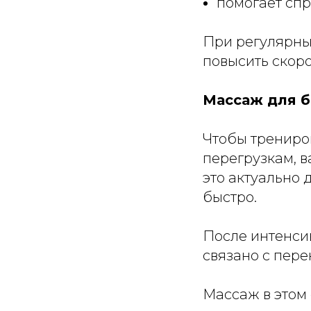
помогает спр
При регулярны
повысить скоро
Массаж для б
Чтобы трениро
перегрузкам, 
это актуально 
быстро.
После интенсив
связано с пер
Массаж в этом 