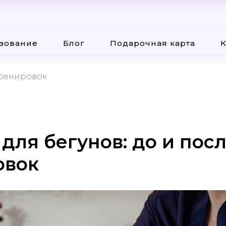
зование
Блог
Подарочная карта
К
тренировок
для бегунов: до и пос
овок